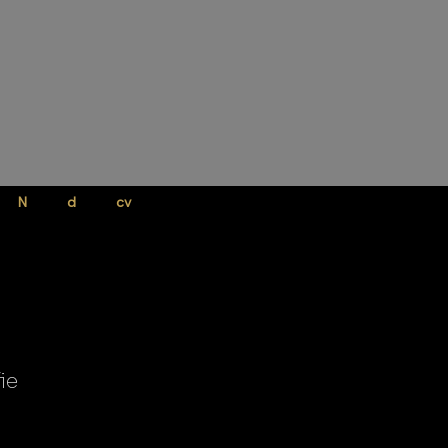
N
d
cv
ie