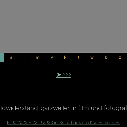
a
l
m
v
F
t
w
b
z
➤>>>
ildwider
s
ta
n
d. garzweiler i
n
film u
n
d fotograf
14.05.2023 – 22.10.2023 im Kunsthaus nrw Kornelimünster